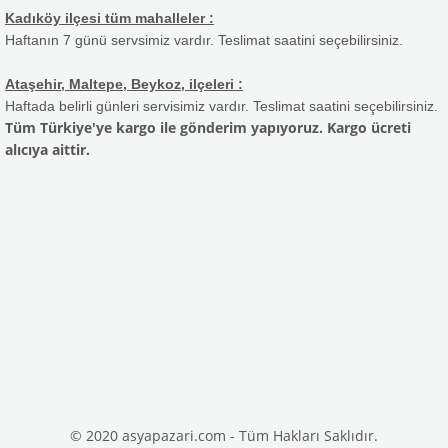
Kadıköy ilçesi tüm mahalleler :
Haftanın 7 günü servsimiz vardır. Teslimat saatini seçebilirsiniz.
Ataşehir, Maltepe, Beykoz, ilçeleri :
Haftada belirli günleri servisimiz vardır. Teslimat saatini seçebilirsiniz.
Tüm Türkiye'ye kargo ile gönderim yapıyoruz. Kargo ücreti
alıcıya aittir.
© 2020 asyapazari.com - Tüm Hakları Saklıdır.