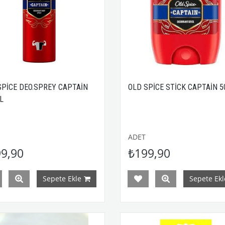
SPİCE DEO.SPREY CAPTAİN
OLD SPİCE STİCK CAPTAİN 
L
ADET
9,90
₺199,90
Sepete Ekle
Sepete Ekl