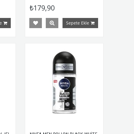
₺179,90
e
Sepete Ekle