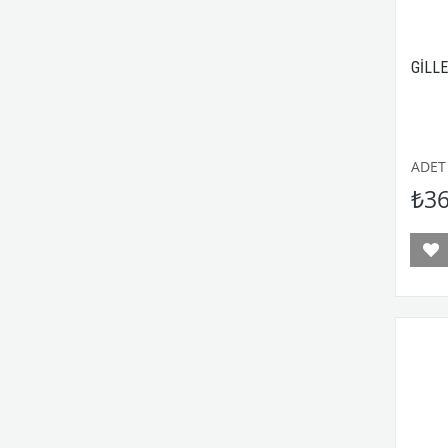
GİLLE
ADET
₺36