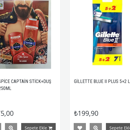
SPİCE CAPTAİN STİCK+DUŞ
GİLLETTE BLUE II PLUS 5+2 L
 250ML
5,00
₺199,90
Sepete Ekle
Sepete Ekl