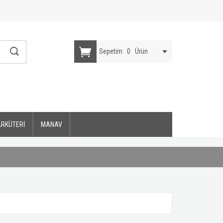
Sepetim
0
Ürün
ARKÜTERİ
MANAV