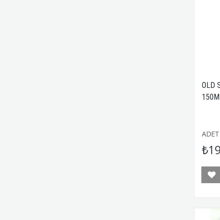
OLD 
150M
ADET
₺19