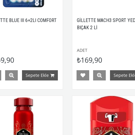
TTE BLUE III 6+2LI COMFORT
GİLLETTE MACH3 SPORT YE
BIÇAK 2 Lİ
ADET
9,90
₺169,90
Sepete Ekle
Sepete Ekl