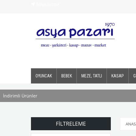
Bölge Seçiniz
OYUNCAK
BEBEK
MEZE, TATLI
KASAP
G
İndirimli Ürünler
FILTRELEME
ANAS