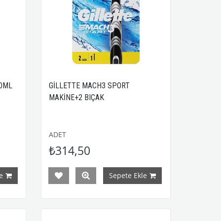
50ML
GİLLETTE MACH3 SPORT
MAKİNE+2 BIÇAK
ADET
₺314,50
e
Sepete Ekle