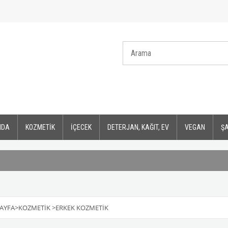
IDA
KOZMETİK
İÇECEK
DETERJAN, KAĞIT, EV
VEGAN
Ş
AYFA
>
KOZMETİK
>
ERKEK KOZMETİK