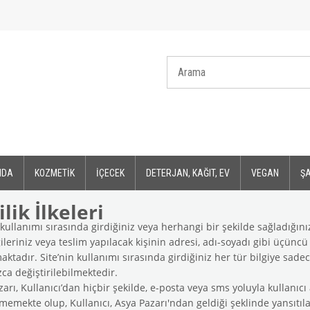
IDA
KOZMETİK
İÇECEK
DETERJAN, KAĞIT, EV
VEGAN
Ş
ilik İlkeleri
 kullanımı sırasında girdiğiniz veya herhangi bir şekilde sağladığını
gileriniz veya teslim yapılacak kişinin adresi, adı-soyadı gibi üçüncü k
ktadır. Site’nin kullanımı sırasında girdiğiniz her tür bilgiye sadec
zca değiştirilebilmektedir.
arı, Kullanıcı’dan hiçbir şekilde, e-posta veya sms yoluyla kullanıcı ad
memekte olup, Kullanıcı, Asya Pazarı'ndan geldiği şeklinde yansıtıla