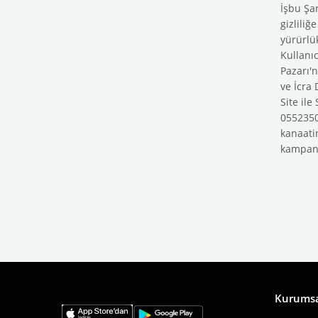
İşbu Şar
gizliliğ
yürürlü
Kullanıc
Pazarı'
ve İcra 
Site ile
05523508
kanaatin
kampany
Kurums