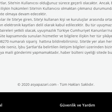
tlar, Site’nin Kullanıcısı olduğunuz sürece geçerli olacaktır. Ancak, bu
e ilişkin hükümleri Site’nin Kullanıcısı olmaktan çıkmanız durumund
kte olmaya devam edecektir.
ılar ile Site’ye giren, Site’yi kullanan kişi ve kuruluşlar arasında o
nın elektronik kayıtları delil olarak kabul edilecektir. Bu tür uyu
Daireleri yetkili olacak, uyuşmazlık Türkiye Cumhuriyet Kanunları'na
 Site kapsamında sunulan hizmetler ve bilgilere ilişkin her tür şikâye
270 numaralı sipariş hattına bildirebilirsiniz. Site’de yer alan herh
de iseniz, İşbu Şartlar’da belirtilen iletişim bilgileri üzerinden biz
a maili gönderimi yapmamaktadır, haber bülteni üyeliği sitede 
© 2020 asyapazari.com - Tüm Hakları Saklıdır.
al
Güvenlik ve Yardım