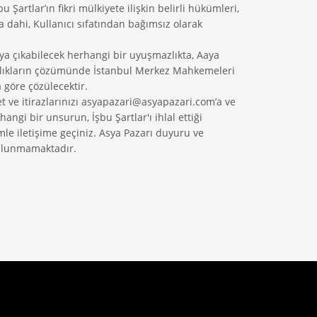
 Şartlar’ın fikri mülkiyete ilişkin belirli hükümleri,
a dahi, Kullanıcı sıfatından bağımsız olarak
rtaya çıkabilecek herhangi bir uyuşmazlıkta, Aaya
şmazlıkların çözümünde İstanbul Merkez Mahkemeleri
 göre çözülecektir.
t ve itirazlarınızı
asyapazari@asyapazari.com
’a ve
angi bir unsurun, İşbu Şartlar'ı ihlal ettiği
imle iletişime geçiniz. Asya Pazarı duyuru ve
bulunmamaktadır.