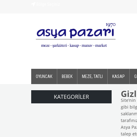
Bölge Seçiniz
OYUNCAK
BEBEK
MEZE, TATLI
KASAP
G
Gizl
KATEGORILER
Site’nin
gibi bil
saklanma
tarafını
Asya Paz
talep et