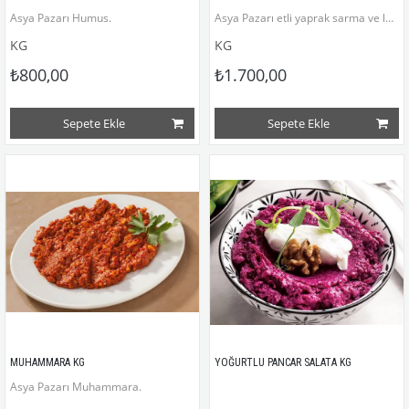
Asya Pazarı Humus.
Asya Pazarı etli yaprak sarma ve lahana sarma dolma kilogram
KG
KG
₺800,00
₺1.700,00
Sepete Ekle
Sepete Ekle
MUHAMMARA KG
YOĞURTLU PANCAR SALATA KG
Asya Pazarı Muhammara.