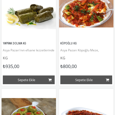
YAPRAK DOLMA KG
KÖPOĞLU KG
Asya Pazarı'nın efsane lezzetlerinden zeytinyağlı, üzümlü, çam fıstıklı yaprak
Asya Pazarı Köpoğlu Meze,
KG
KG
₺935,00
₺800,00
Sepete Ekle
Sepete Ekle