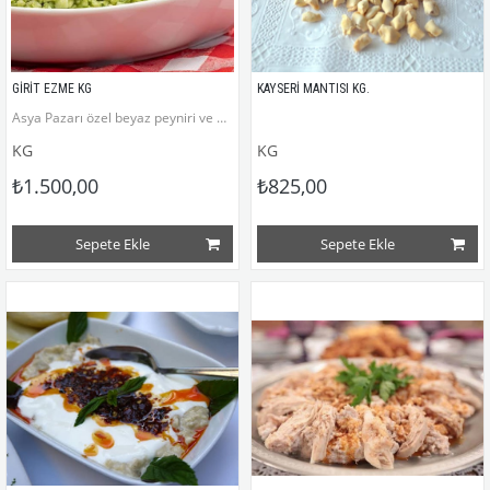
GİRİT EZME KG
KAYSERİ MANTISI KG.
Asya Pazarı özel beyaz peyniri ve antep fıstıklı Girit Ezme.
KG
KG
₺1.500,00
₺825,00
Sepete Ekle
Sepete Ekle