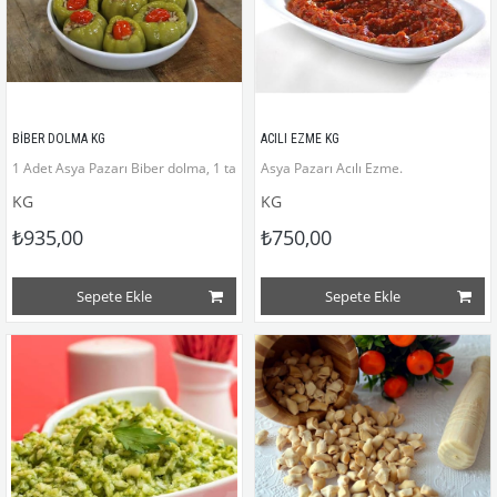
BİBER DOLMA KG
ACILI EZME KG
1 Adet Asya Pazarı Biber dolma, 1 tanesi ortalama 100 gramdır.
Asya Pazarı Acılı Ezme.
KG
KG
₺935,00
₺750,00
Sepete Ekle
Sepete Ekle